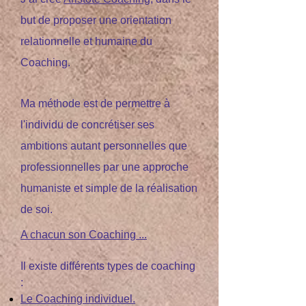
but de proposer une orientation
relationnelle et humaine du
Coaching.
Ma méthode est de permettre à
l'individu de concrétiser ses
ambitions autant personnelles que
professionnelles par une approche
humaniste et simple de la réalisation
de soi.
A chacun son Coaching ...
Il existe différents types de coaching
:
Le Coaching individuel.