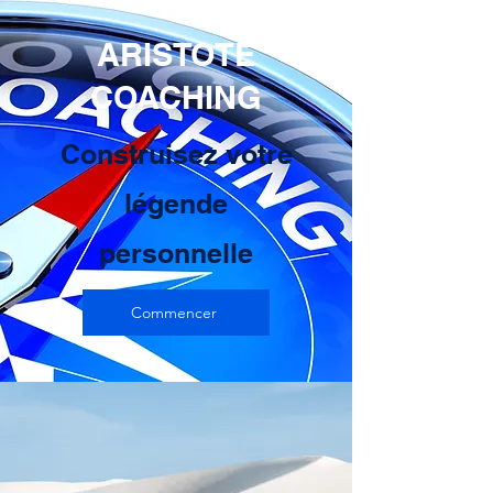
ARISTOTE
COACHING
Construisez votre
légende
personnelle
Commencer