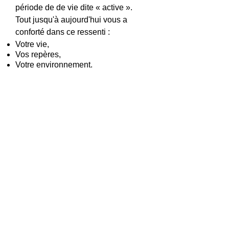
période de de vie dite « active ».
Tout jusqu'à aujourd'hui vous a
conforté dans ce ressenti :
Votre vie,
Vos repères,
Votre environnement.
En sortir peut vous renvoyer l'image
fausse de l'inactivité. Alors comment
ne pas se trouver désarmé et
effrayé, puisque toutes ces années
étaient rythmées jusqu'à présent par
un nombres d'habitudes et de
comportements tels que :
Votre emploi du temps et sa
régularité,
Votre mode de vie et son confort,
Votre appartenance au monde
professionnel,
Votre appartenance à une catégorie
sociale précise.